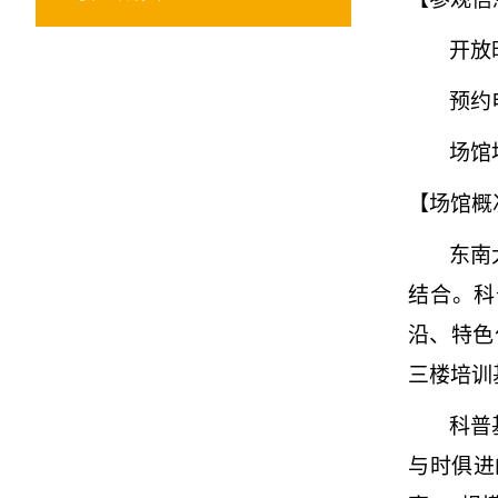
开放
预约
场馆
【场馆概
东南
结合。科
沿、特色
三楼培训
科普
与时俱进