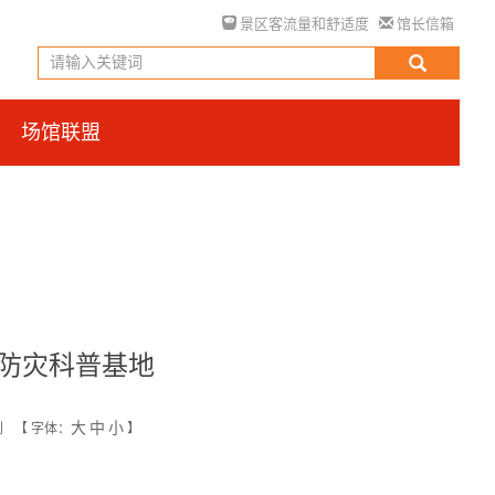
景区客流量和舒适度
馆长信箱
场馆联盟
防灾科普基地
大
中
小
创
【
字体：
】