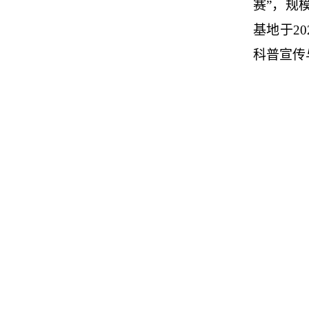
赛”，规
基地于2
科普宣传