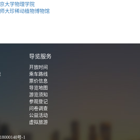
京大学物理学院
师大珍稀动植物博物馆
城
导览服务
开放时间
表
乘车路线
票价信息
导览地图
游览须知
参观登记
问卷调查
公益活动
虚拟旅游
8000140号-1