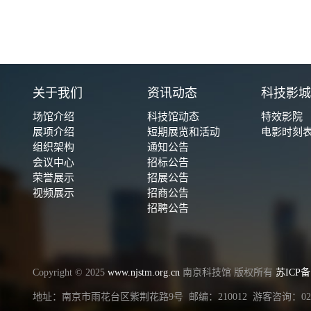
关于我们
资讯动态
科技影
场馆介绍
科技馆动态
特效影院
展项介绍
短期展览和活动
电影时刻
组织架构
通知公告
会议中心
招标公告
荣誉展示
招展公告
视频展示
招商公告
招聘公告
Copyright © 2025
www.njstm.org.cn
南京科技馆 版权所有
苏ICP备1
地址：南京市雨花台区紫荆花路9号 邮编：210012 游客咨询：025-58076