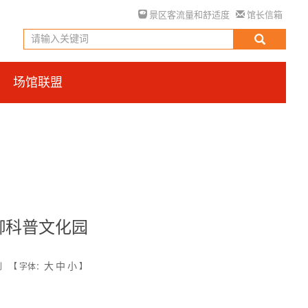
景区客流量和舒适度
馆长信箱
场馆联盟
御科普文化园
大
中
小
创
【
字体：
】