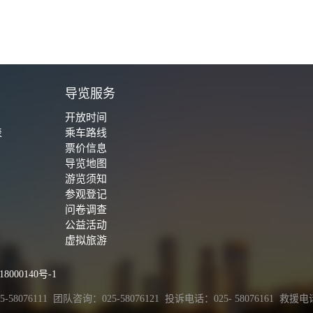
城
导览服务
开放时间
表
乘车路线
票价信息
导览地图
游览须知
参观登记
问卷调查
公益活动
虚拟旅游
8000140号-1
111 团队咨询：025-58076121 投诉电话：025- 58076161 救援电话：