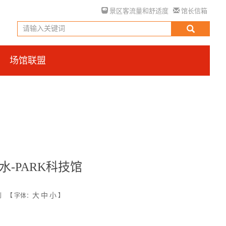
景区客流量和舒适度
馆长信箱
场馆联盟
-PARK科技馆
大
中
小
创
【
字体：
】