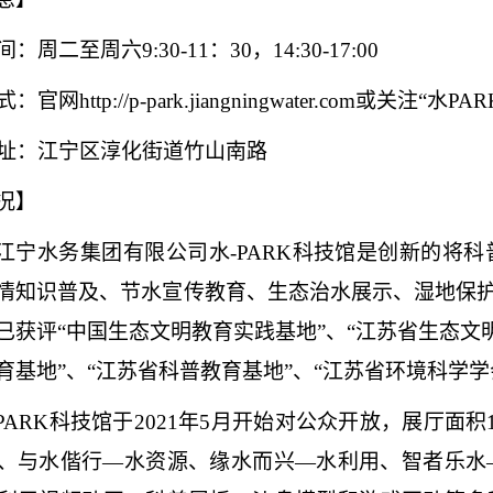
间：周二至周六
9:30-11：30，14:30-17:00
式：官网
http://p-park.jiangningwater.com或关
：江宁区淳化街道竹山南路
况】
江宁水务集团有限公司水
-PARK科技馆是创新的将
情知识普及、节水宣传教育、生态治水展示、湿地保护
已获评“中国生态文明教育实践基地”、“江苏省生态文明
育基地”、“江苏省科普教育基地”、“江苏省环境科学
PARK科技馆于2021年5月开始对公众开放，展厅面
、与水偕行—水资源、缘水而兴—水利用、智者乐水