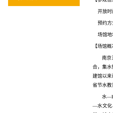
开放时
预约方
场馆地址
【场馆概
南京
合，集水
建馆以来
省节水教
水
—
—水文化