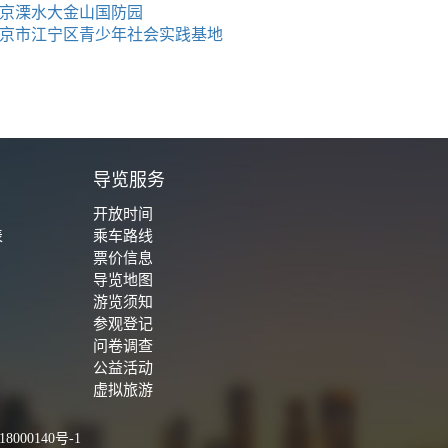
京溧水大金山国防园
京市江宁区青少年社会实践基地
城
导览服务
开放时间
表
乘车路线
票价信息
导览地图
游览须知
参观登记
问卷调查
公益活动
虚拟旅游
8000140号-1