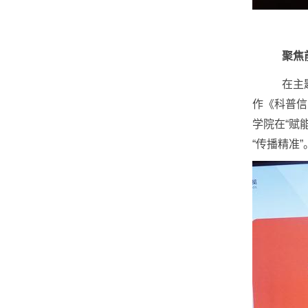
聚焦
在主
作《科普信
学院在“赋
“传播精准”