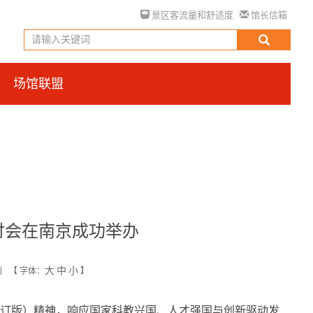
景区客流量和舒适度
馆长信箱
场馆联盟
讨会在南京成功举办
大
中
小
创
【
字体：
】
月修订版）精神，响应国家科教兴国、人才强国与创新驱动发