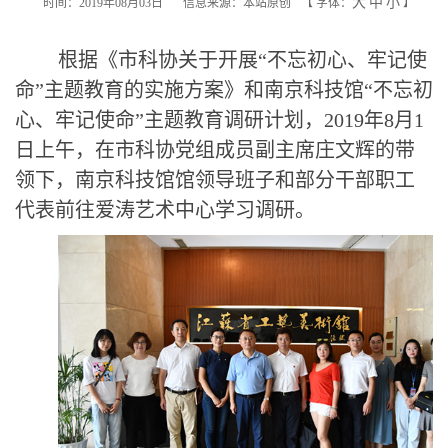
大
中
小
时间：2019年08月03日
信息来源：本站原创
【
字体：
】
根据《市科协关于开展
“
不忘初心、牢记使
命
”
主题教育的实施方案》和南京科技馆
“
不忘初
心、牢记使命
”
主题教育调研计划，
2019
年
8
月
1
日上午，在市科协党组成员副主席庄文辉的带
领下，南京科技馆馆领导班子和部分干部职工
代表前往爱涛艺术中心学习调研。