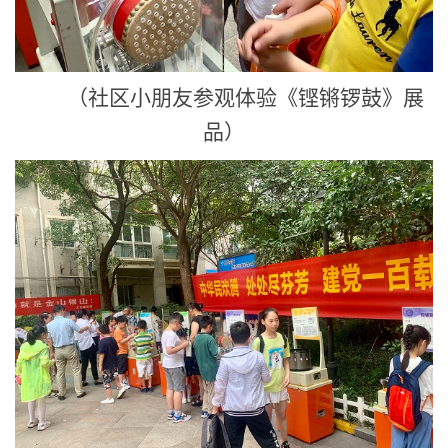
（社区小朋友参观体验《铿锵锣鼓》展
品）