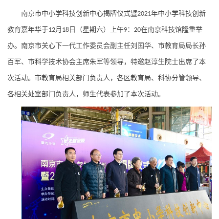
南京市中小学科技创新中心揭牌仪式暨
年中小学科技创新
2021
教育嘉年华于
月
日（星期
六
）上午
：
在南京科技馆隆重举
12
1
8
9
20
办。南京
市关心下一代工作委员会副主任刘国华
、市
教育局局长孙
百军
、
市科学技术协会主席朱军
等领导，特邀赵淳生
院士
出席了本
次活动。市教育局相关部门负责人，
各区教育局
、
科协
分管领导、
各相关处室部门负责人，师生代表参加了本次活动。