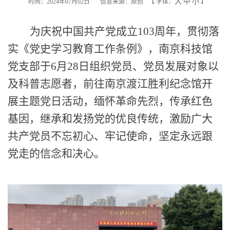
大
中
小
时间：2024年07月02日
信息来源：原创
【
字体：
】
为庆祝中国共产党成立
103周年，
贯彻落
实《党史学习教育工作条例》，
南京科技馆
党支部于
6月28日组织党员、
党员发展对象以
及科普志愿者
，前往南京渡江胜利纪念馆开
展主题党日活动，缅怀革命先烈，传承红色
基因，
继承和发扬党的优良传统，激励广大
共产党员不忘初心、牢记使命
，坚定永远跟
党走的信念和决心。