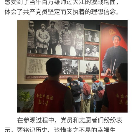
感受到了当年百万雄师过大江的激战场面
，
体会了共产党员坚定而又执着的理想信念
。
在参观过程中，
党员和志愿者们
纷纷表
示，要铭记历史、珍惜来之不易的幸福生