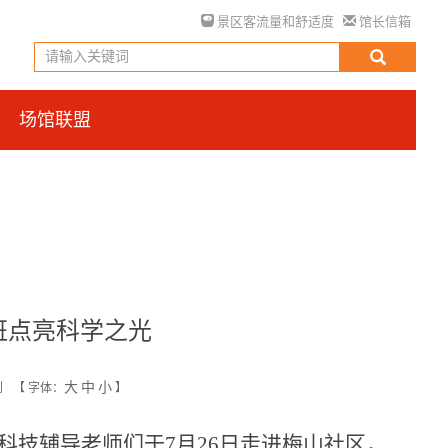
景区客流量和舒适度
馆长信箱
场馆联盟
班点亮科学之光
大
中
小
创
【
字体：
】
科技辅导老师们于
7
月
26
日
走进梅山社区，