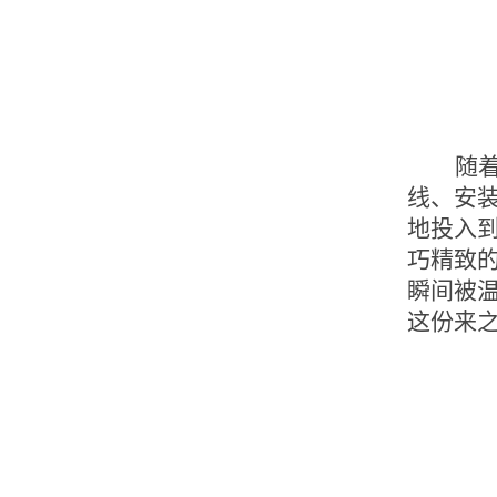
随
线、安
地投入
巧精致
瞬间被
这份来