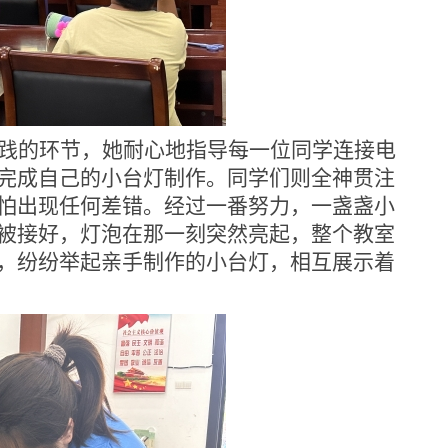
践的环节，
她
耐心地指导每一位
同学
连接电
完成自己的小台灯制作。
同学
们则全神贯注
怕出现任何差错。经过一番努力，一盏盏小
被接好
，
灯泡在那一刻突然亮起，整个教室
，纷纷举起亲手制作的小台灯，相互展示着