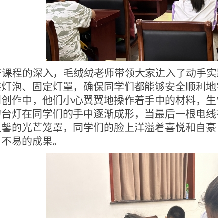
着课程的深入，毛绒绒老师带领
大家
进入了动手实
装灯泡、固定灯罩，确保
同学
们
都
能够安全顺利地
到创作中，他们小心翼翼地操作着手中的材料，生
的台灯在
同学
们的手中逐渐成形，当最后一根电线
温馨的光芒笼罩，
同学
们的脸上洋溢着喜悦和自豪
之不易的成果。