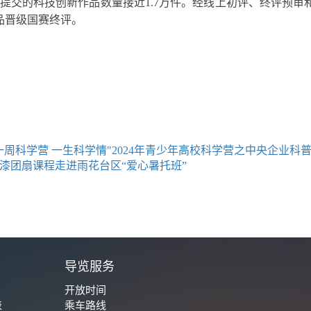
提交的科技创新作品数量接近1.7万件。经线上初评、终评预审和
品晋级国赛终评。
一周科学营 一生科学情"2024年青少年高校科学营之中央企业
漆团扇课程走进雨花台区“爱心暑托班”
城
导览服务
开放时间
表
乘车路线