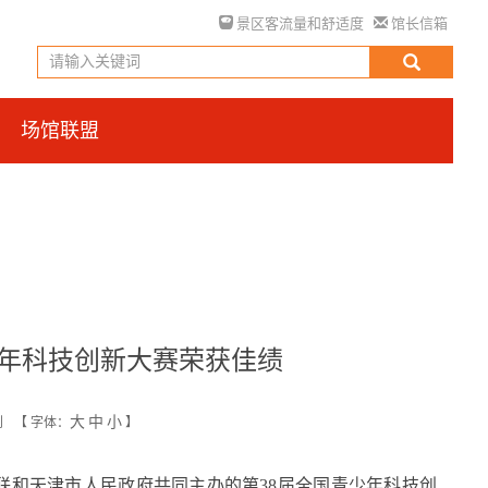
景区客流量和舒适度
馆长信箱
场馆联盟
少年科技创新大赛荣获佳绩
大
中
小
创
【
字体：
】
联和天津市人民政府共同主办的第38届全国青少年科技创