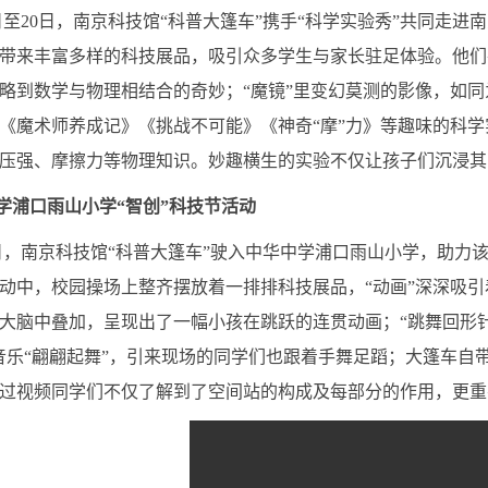
至20日，南京科技馆“科普大篷车”携手“科学实验秀”共同走
带来丰富多样的科技展品，吸引众多学生与家长驻足体验。他们
略到数学与物理相结合的奇妙；“魔镜”里变幻莫测的影像，如
《魔术师养成记》《挑战不可能》《神奇“摩”力》等趣味的科
压强、摩擦力等物理知识。妙趣横生的实验不仅让孩子们沉浸其
学浦口雨山小学“智创”科技节活动
，南京科技馆“科普大篷车”驶入中华中学浦口雨山小学，助力该
动中，校园操场上整齐摆放着一排排科技展品，“动画”深深吸
大脑中叠加，呈现出了一幅小孩在跳跃的连贯动画；“跳舞回形针
音乐“翩翩起舞”，引来现场的同学们也跟着手舞足蹈；大篷车自
过视频同学们不仅了解到了空间站的构成及每部分的作用，更重