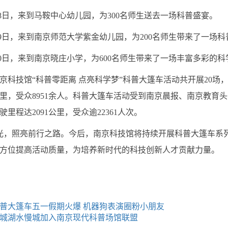
月28日，来到马鞍中心幼儿园，为300名师生送去一场科普盛宴。
月29日，来到南京师范大学紫金幼儿园，为200名师生带来了一场
月30日，来到南京晓庄小学，为600名师生带来了一场丰富多彩的
科技馆“科普零距离 点亮科学梦”科普大篷车活动共开展20场，
2公里，受众8951余人。科普大篷车活动受到南京晨报、南京教
驶里程达2091公里，受众逾22361人次。
，照亮前行之路。今后，南京科技馆将持续开展科普大篷车系列
方位提高活动质量，为培养新时代的科技创新人才贡献力量。
普大篷车五一假期火爆 机器狗表演圈粉小朋友
城湖水慢城加入南京现代科普场馆联盟