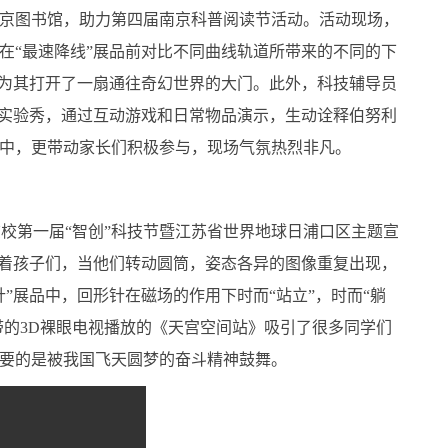
进南京图书馆，助力第四届南京科普阅读节活动。活动现场，
在“最速降线”展品前对比不同曲线轨道所带来的不同的下
同为其打开了一扇通往奇幻世界的大门。此外，科技辅导员
学实验秀，通过互动游戏和日常物品演示，生动诠释伯努利
中，更带动家长们积极参与，现场气氛热烈非凡。
校第一届“智创”科技节暨江苏省世界地球日浦口区主题宣
引着孩子们，当他们转动圆筒，姿态各异的图像重复出现，
”展品中，回形针在磁场的作用下时而“站立”，时而“躺
带的3D裸眼电视播放的《天宫空间站》吸引了很多同学们
要的是被我国飞天圆梦的奋斗精神鼓舞。