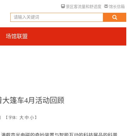
景区客流量和舒适度
馆长信箱
场馆联盟
普大篷车4月活动回顾
大
中
小
创
【
字体：
】
满载声光电磁的奇妙装置与智能互动的科技展品的科普