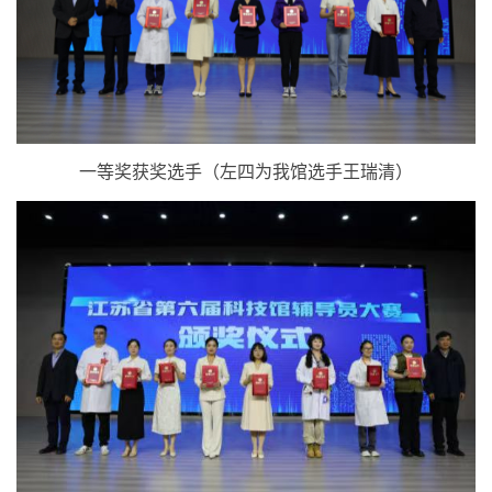
一等奖获奖选手（左四为我馆选手王瑞清）