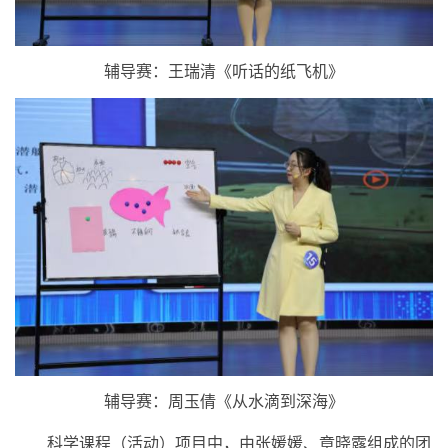
辅导赛：王瑞清《听话的纸飞机》
辅导赛：周玉倩《从水滴到深海》
科学课程（活动）项目中，由张媛媛、章晓露组成的团