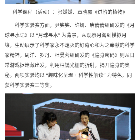
科学课程（活动）：张媛媛、章晓露《进阶的植物》
科学实验赛方面，尹笑笑、许妍、唐倩倩组研发的《月
球寻水记》以 “月球寻水” 为背景，从观察月海到模拟月
壤，生动展示了科学家永不熄灭的好奇心和为之奉献的科学
家精神；周洋、罗丹、杜曼蓉组研发的《隐身密码》则从日
常游戏捉迷藏出发，利用柱镜光栅的折射，揭开隐身的奥
秘。两项实验均以 “趣味化呈现 + 科学性解读” 为特色，同
获科学实验赛三等奖。