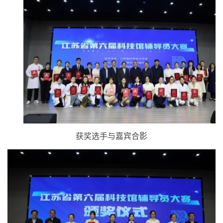
获奖选手与嘉宾合影