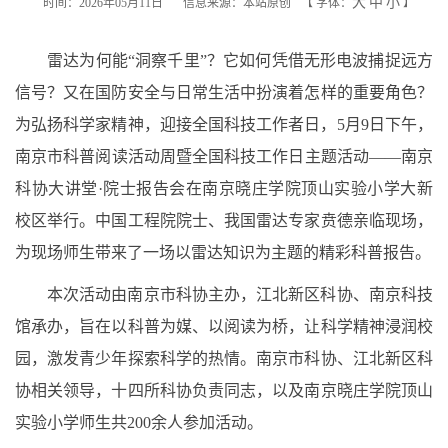
大
中
小
时间：2026年05月11日
信息来源：本站原创
【
字体：
】
雷达为何能“洞察千里”？它如何凭借无形电波捕捉远方
信号？又在国防安全与日常生活中扮演着怎样的重要角色？
为弘扬科学家精神，迎接全国科技工作者日，5月9日下午，
南京市科普阅读活动周暨全国科技工作日主题活动——南京
科协大讲堂·院士报告会在南京晓庄学院顶山实验小学大新
校区举行。中国工程院院士、我国雷达专家贲德亲临现场，
为现场师生带来了一场以雷达知识为主题的精彩科普报告。
本次活动由南京市科协主办，江北新区科协、南京科技
馆承办，旨在以科普为媒、以阅读为桥，让科学精神浸润校
园，激发青少年探索科学的热情。南京市科协、江北新区科
协相关领导，十四所科协负责同志，以及南京晓庄学院顶山
实验小学师生共200余人参加活动。