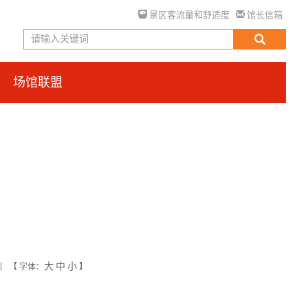
景区客流量和舒适度
馆长信箱
场馆联盟
大
中
小
创
【
字体：
】