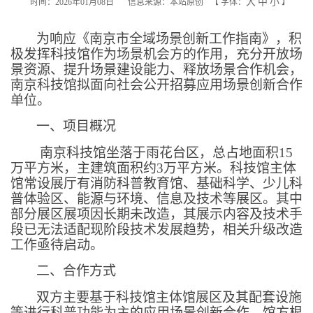
大
中
小
时间：2026年01月08日
信息来源：本站原创
【
字体：
】
为响应《南京市全域场景创新工作指南》，积
极发挥科技馆作为场景机会方的作用，充分开放场
景资源、提升场景建设能力、释放场景合作机会，
南京科技馆拟面向社会公开招募应用场景创新合作
单位。
一、项目概况
南京科技馆坐落于雨花台区，总占地面积
15
万平方米，主建筑面积约
3
万平方米。科技馆主体
馆常设展厅有消防科普教育馆、基础科学、少儿科
普体验区、能源与环境、信息及技术等展区。其中
部分展区展项因长期未改造，其展示内容及技术手
段已无法适配现阶段技术发展趋势，相关升级改造
工作亟待启动。
二、合作方式
双方主要基于科技馆主体馆展区及其配套设施
等进行科普功能为主的应用场景创新合作。馆方根