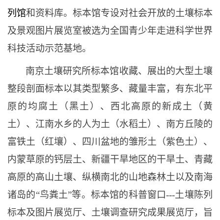
列馆
和资料库。标本馆专设对社会开放的土壤标本
及景观图片展览室被选为全国青少年走进科学世界
科技活动示范基地。
南京土壤研究所标本馆收藏、展出的大型土壤
整段剖面标本以其类型繁多、藏量丰富，有东北平
原的均腐土（黑土）、西北高原的新成土（黄
土）、江南水乡的人为土（水稻土）、南方丘陵的
富铁土（红壤）、四川盆地的雏形土（紫色土）、
内蒙草原的钙层土、新疆干旱地区的干旱土、青藏
高原的高山土壤、纵横南北的山地森林土以及南海
诸岛的
“鸟粪土”等。标本馆的科普窗口---土壤陈列
标本及图片展览厅、土壤调查研究成果展览厅，旨