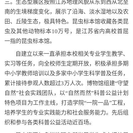
三。生态型展区按照江苏地理风貌从东到西从北至
南的生境梯度变化，展示了沿海、淡水湿地以及农
田、丘陵生态，极具特色。昆虫标本馆收藏各类昆
虫及其他动物标本
10万号，
是
江苏省内高校首屈
一指的昆虫标本馆。
自建立以来一直承担
本校相关
专业学生教学、
实习等任务，向全校师生定期开放，积极承担多期
中小学教师培训以及多家中小学生科学普及任务
，
累计接待参观人数超过
3万人次。
博物馆
组建
“守望
自然”社会实践团队，以“自然而然”科普公益计划
特色项目为工作主线，打造学院“一院一品”工程，
培养学生的专业实践能力和社会服务能力。先后组
织和参与各类科普公益活动近百场。