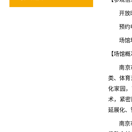
开放
预约
场馆
【场馆概
南京
类、体育
化家园，
术，紧密
延展化、
南京