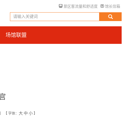
景区客流量和舒适度
馆长信箱
场馆联盟
宫
大
中
小
创
【
字体：
】