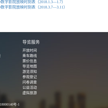
D数字影院放映时刻表（2018.1.3—1.7）
D数字影院放映时刻表（2018.3.7—3.11）
城
导览服务
开放时间
表
乘车路线
票价信息
导览地图
游览须知
参观登记
问卷调查
公益活动
虚拟旅游
8000140号-1