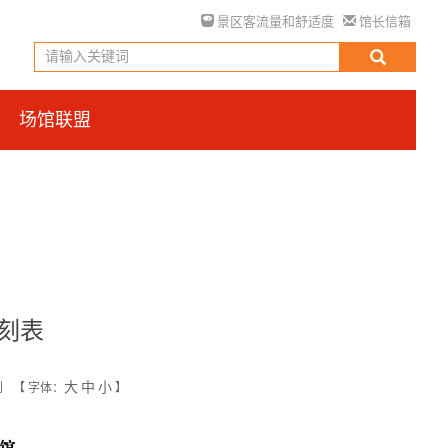
景区客流量和舒适度
馆长信箱
场馆联盟
刻表
大
中
小
创
【
字体：
】