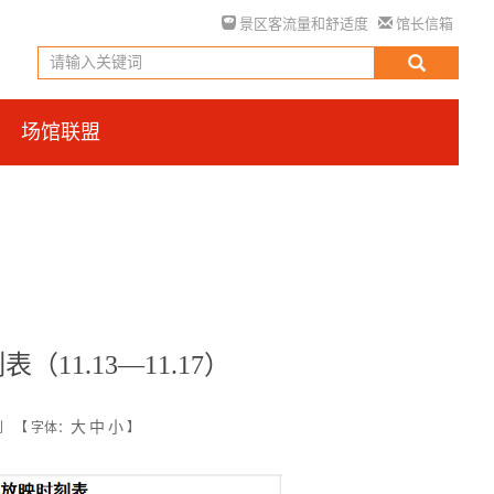
景区客流量和舒适度
馆长信箱
场馆联盟
11.13—11.17）
大
中
小
创
【
字体：
】