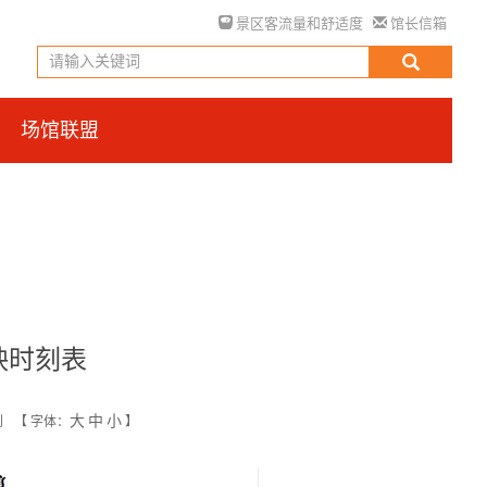
景区客流量和舒适度
馆长信箱
场馆联盟
映时刻表
大
中
小
创
【
字体：
】