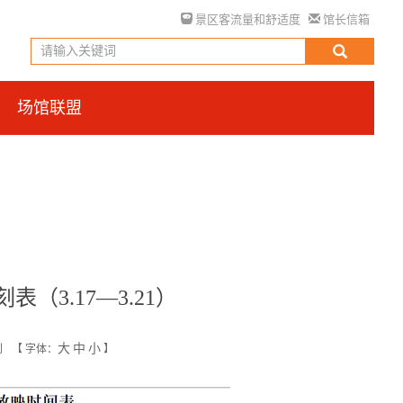
景区客流量和舒适度
馆长信箱
场馆联盟
（3.17—3.21）
大
中
小
创
【
字体：
】