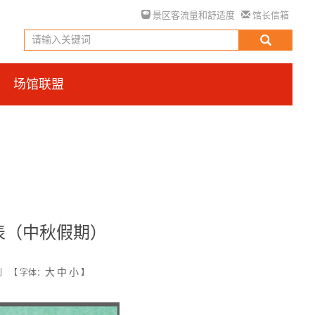
景区客流量和舒适度
馆长信箱
场馆联盟
表（中秋假期）
大
中
小
创
【
字体：
】