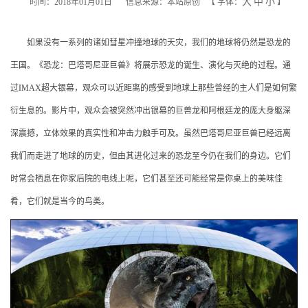
大
中
小
时间：2018年01月01日
信息来源：本站原创
【
字体：
】
如果没有一系列的诸如彗星冲撞地球的天灾，我们的地球将仍然是恐龙的
王国。《恐龙：巴塔哥尼亚巨兽》将展示恐龙的诞生、演化与灭绝的过程。通
过
IMAX超大银幕，观众可以近距离的感受到地球上那些曾经的主人们是如何繁
衍生息的。影片中，观众会被突然冲出银幕的巨兽龙和阿根廷龙的庞大身躯深
深震撼，立体效果的真实性和冲击力触手可及。虽然巴塔哥尼亚巨兽已经远离
我们而走进了地球的历史，但由其进化过来的恐龙至今仍在我们的身边。它们
时常会栖息在你家后院的电线上呢，它们甚至还可能经常是你桌上的美味佳
肴，它们就是当今的鸟类。