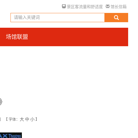
景区客流量和舒适度
馆长信箱
场馆联盟
》
大
中
小
创
【
字体：
】