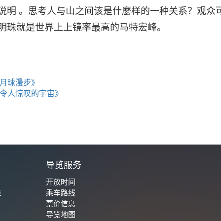
说明
。思考人与山之间该是什麼样的一种关系？观众可以
明珠就是世界上上镜率最高的马特宏峰。
月球漫步》
令人惊叹的宇宙》
城
导览服务
开放时间
表
乘车路线
票价信息
导览地图