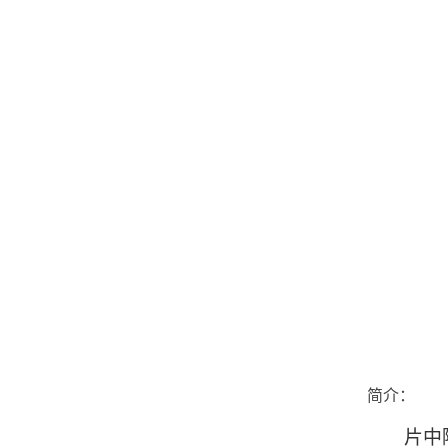
简介：
片中