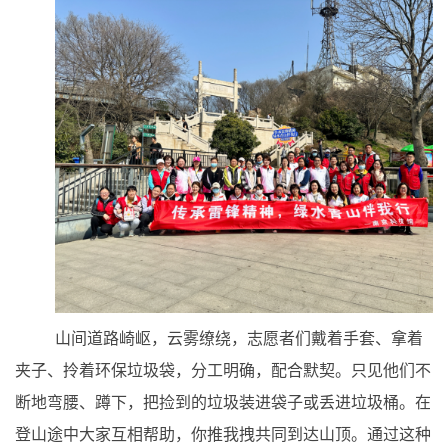
山间道路崎岖，云雾缭绕，志愿者们戴着手套、拿着
夹子、拎着环保垃圾袋，分工明确，配合默契。只见他们不
断地弯腰、蹲下，把捡到的垃圾装进袋子或丢进垃圾桶。在
登山途中大家互相帮助，你推我拽共同到达山顶。通过这种