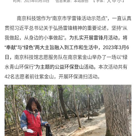
大
中
小
时间：2023年03月10日
信息来源：本站原创
【
字体：
】
南京科技馆作为“南京市学雷锋活动示范点”，一直认真
贯彻习近平总书记关于弘扬雷锋精神的重要论述，坚持“从
我做起，从身边的小事做起”。
为扎实开展雷锋月活动，将
“奉献”与“绿色”两大主旨融入到工作和生活中，2023年3月6
日，
南京科技馆志愿服务队在南京紫金山举办了一场以“绿
水青山环保行”
为主题的公益环保登山活动。
本次活动共有
42名志愿者前往紫金山，开展环保清扫活动。