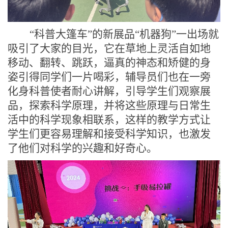
“科普大篷车”的
新展品
“
机器狗
”
一出场就
吸引了大家的目光，它
在
草地
上灵活自如地
移动、
翻转、
跳跃，
逼真的神态和矫健的身
姿引得
同学们
一片喝彩
，
辅导员们
也在一旁
化身科普使者
耐心讲解
，引导学生们观察展
品，探索科学原理，并将这些原理与日常生
活中的科学现象相联系，这样的教学方式让
学生们更容易理解和接受科学知识，也激发
了他们对科学的兴趣和好奇心。