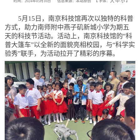
大
中
小
时间：2024年05月16日
信息来源：本站原创
【
字体：
】
5
月
15
日，南京科技馆再次以独特的科普
方式，
助力
南师附中燕子矶新城小学
为期五
天的
科技节活动。
活动上，
南京科技馆的
“
科
普大篷车
”
以全新的面貌亮相校园，与
“
科学实
验秀
”
联手，
为活动拉开了精彩的序幕。