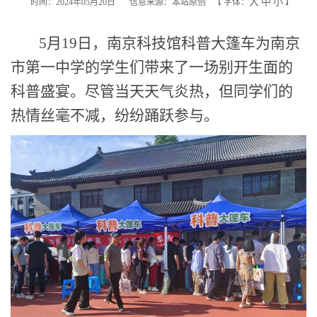
大
中
小
时间：2024年05月20日
信息来源：本站原创
【
字体：
】
5
月
19
日，南京科技馆科普大篷车为南京
市第一中学的学生们带来了一场别开生面的
科普盛宴。尽管当天天气炎热，但同学们的
热情丝毫不减，纷纷踊跃参与
。