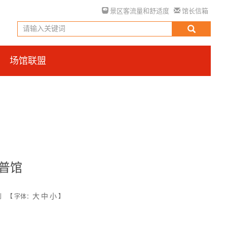
景区客流量和舒适度
馆长信箱
场馆联盟
普馆
大
中
小
创
【
字体：
】