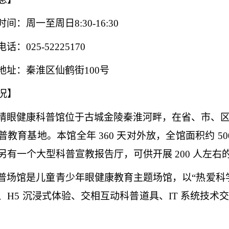
时间：周一至周日
8:30-16:30
电话：
025-52225170
地址：秦淮区仙鹤街
100号
况】
睛眼健康科普馆位于古城金陵秦淮河畔，在省、市、
普教育基地。本馆全年
360 天对外放，全馆面积约 5
另有一个大型科普宣教报告厅，可供开展 200 人左
普场馆是儿童青少年眼健康教育主题场馆，以
“热爱
、H5 沉浸式体验、交相互动科普道具、IT 系统技