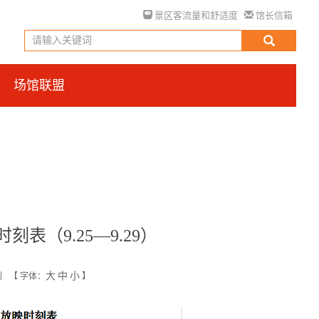
景区客流量和舒适度
馆长信箱
场馆联盟
表（9.25—9.29）
大
中
小
创
【
字体：
】