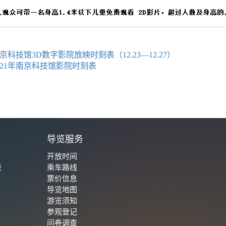
京科技馆3D数字影院放映时刻表（12.23—12.27）
021年南京科技馆影院时刻表
城
导览服务
开放时间
表
乘车路线
票价信息
导览地图
游览须知
参观登记
问卷调查