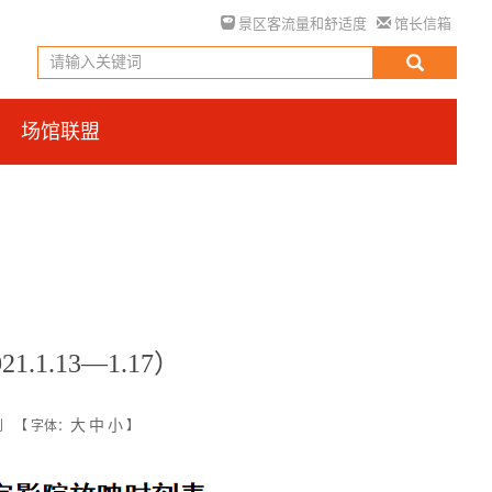
景区客流量和舒适度
馆长信箱
场馆联盟
1.13—1.17）
大
中
小
创
【
字体：
】