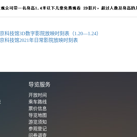
京科技馆3D数字影院放映时刻表（1.20—1.24）
京科技馆2021年日常影院放映时刻表
城
导览服务
开放时间
表
乘车路线
票价信息
导览地图
游览须知
参观登记
问卷调查