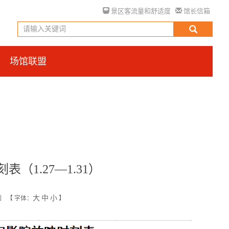
景区客流量和舒适度
馆长信箱
场馆联盟
（1.27—1.31）
大
中
小
创
【
字体：
】