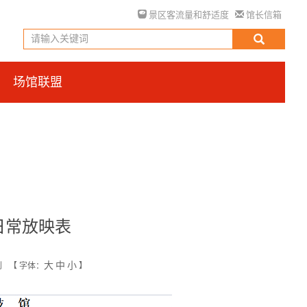
景区客流量和舒适度
馆长信箱
场馆联盟
日常放映表
大
中
小
创
【
字体：
】