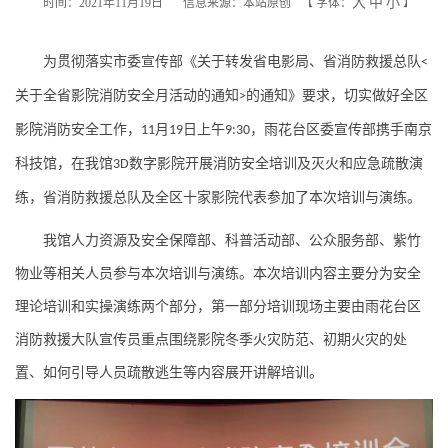
大
中
小
时间：2021年11月19日
信息来源：本站原创
【
字体：
】
为贯彻落实市委宣传部《关于转发省电影局、省消防救援总队
<
关于全省影院消防安全月活动的通知
的通知》要求，切实做好全区
>
影院消防安全工作，
月
日上午
，雨花台区委宣传部携手南京
11
19
9:30
科技馆，在我馆
数字影院开展消防安全培训及灭火和应急疏散演
3D
练，省消防救援总队及全区十家影院代表参加了本次培训与演练。
我馆人力资源及安全保障部、科普活动部、公众服务部、紫竹
物业等相关人员参与本次培训与演练。本次培训内容主要分为安全
理论培训和实操演练两个部分，第一部分培训现场主要由雨花台区
消防救援大队宣传员重点围绕影院冬季火灾防范、初期火灾的处
置、如何引导人员疏散逃生等内容展开讲解培训。