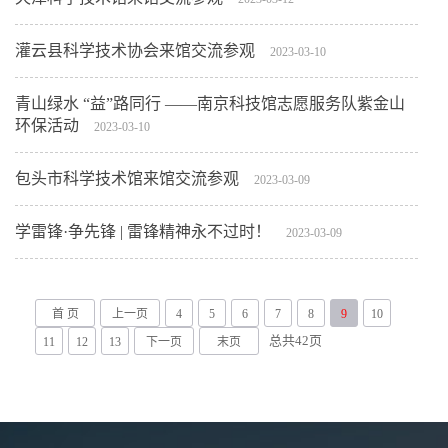
灌云县科学技术协会来馆交流参观
2023-03-10
青山绿水 “益”路同行 ——南京科技馆志愿服务队紫金山
环保活动
2023-03-10
包头市科学技术馆来馆交流参观
2023-03-09
学雷锋·争先锋 | 雷锋精神永不过时！
2023-03-09
首 页
上一页
4
5
6
7
8
9
10
总共
42
页
11
12
13
下一页
末页