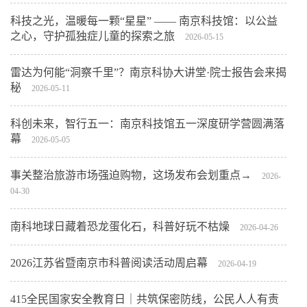
科技之光，温暖每一颗“星星” —— 南京科技馆：以公益
之心，守护孤独症儿童的探索之旅
2026-05-15
雷达为何能“洞察千里”？南京科协大讲堂·院士报告会来揭
秘
2026-05-11
科创未来，智行五一：南京科技馆五一深度研学营圆满落
幕
2026-05-05
事关整治旅游市场强迫购物，这场发布会划重点→
2026-
04-30
南科地球日藏着恐龙蛋化石，科普好玩不枯燥
2026-04-26
2026江苏省暨南京市科普阅读活动周启幕
2026-04-19
415全民国家安全教育日｜共筑保密防线，公民人人有责